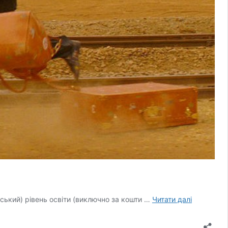
Додатков
ський) рівень освіти (виключно за кошти …
Читати далі
набір
на