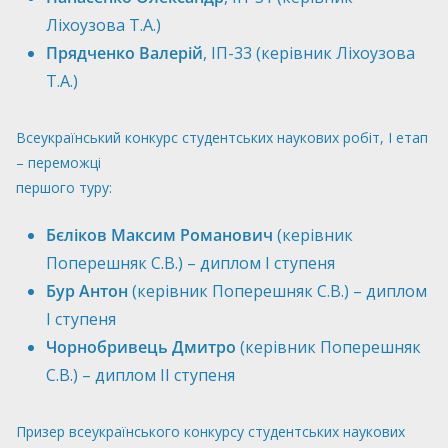
Ліхоузова Т.А.)
Прядченко Валерій
, ІП-33 (керівник Ліхоузова
Т.А.)
Всеукраїнський конкурс студентських наукових робіт, І етап
– переможці
першого туру:
Бєліков Максим Романович
(керівник
Поперешняк С.В.) – диплом І ступеня
Бур Антон
(керівник Поперешняк С.В.) – диплом
І ступеня
Чорнобривець Дмитро
(керівник Поперешняк
С.В.) – диплом ІІ ступеня
Призер всеукраїнського конкурсу студентських наукових