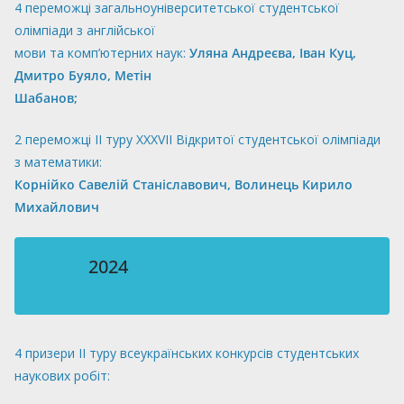
4 переможці загальноуніверситетської студентської
олімпіади з англійської
мови та комп’ютерних наук:
Уляна Андреєва, Іван Куц,
Дмитро Буяло, Метін
Шабанов;
2 переможці ІІ туру XXXVII Відкритої студентської олімпіади
з математики:
Корнійко Савелій Станіславович, Волинець Кирило
Михайлович
2024
4 призери ІІ туру всеукраїнських конкурсів студентських
наукових робіт: