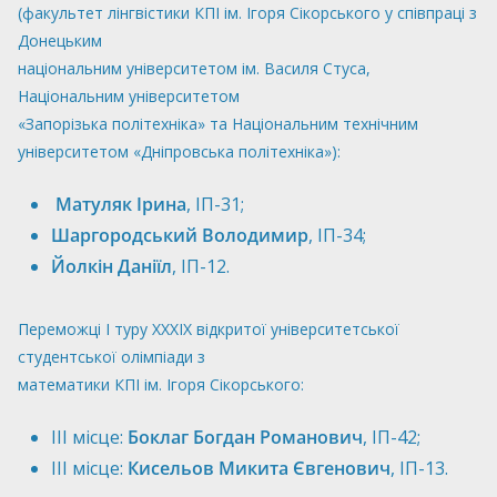
(факультет лінгвістики КПІ ім. Ігоря Сікорського у співпраці з
Донецьким
національним університетом ім. Василя Стуса,
Національним університетом
«Запорізька політехніка» та Національним технічним
університетом «Дніпровська політехніка»):
Матуляк Ірина
, ІП-31;
Шаргородський Володимир
, ІП-34;
Йолкін Даніїл
, ІП-12.
Переможці I туру ХХХІХ відкритої університетської
студентської олімпіади з
математики КПІ ім. Ігоря Сікорського:
IІI місце:
Боклаг Богдан Романович
, ІП-42;
IІI місце:
Кисельов Микита Євгенович
, ІП-13.