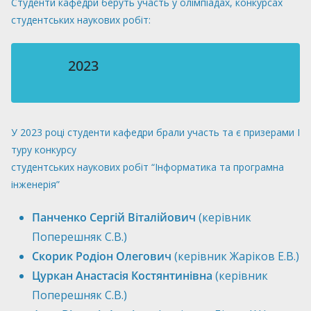
Студенти кафедри беруть участь у олімпіадах, конкурсах
студентських наукових робіт:
2023
У 2023 році студенти кафедри брали участь та є призерами І
туру конкурсу
студентських наукових робіт “Інформатика та програмна
інженерія”
Панченко Сергій Віталійович
(керівник
Поперешняк С.В.)
Скорик Родіон Олегович
(керівник Жаріков Е.В.)
Цуркан Анастасія Костянтинівна
(керівник
Поперешняк С.В.)