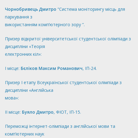
Чорнобривець Дмитро
“Система моніторингу місць для
паркування з
використанням комп’ютерного зору ”.
Призер відкритої університетської студентської олімпіади з
дисципліни «Теорія
електронних кіл»:
І місце:
Бєліков Максим Романович
, ІП-24.
Призер І етапу Всеукраїнської студентської олімпіади з
дисципліни «Англійська
мова»:
ІI місце:
Буяло Дмитро
, ФІОТ, ІП-15.
Переможці інтернет-олімпіади з англійської мови та
комп’ютерних наук