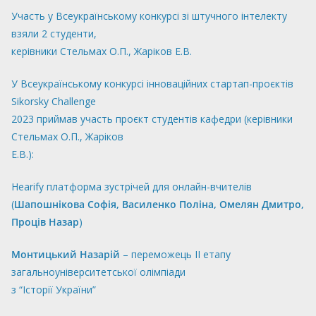
Участь у Всеукраїнському конкурсі зі штучного інтелекту
взяли 2 студенти,
керівники Стельмах О.П., Жаріков Е.В.
У Всеукраїнському конкурсі інноваційних стартап-проєктів
Sikorsky Challenge
2023 приймав участь проєкт студентів кафедри (керівники
Стельмах О.П., Жаріков
Е.В.):
Hearify платформа зустрічей для онлайн-вчителів
(
Шапошнікова Софія, Василенко Поліна, Омелян Дмитро,
Проців Назар
)
Монтицький Назарій
– переможець ІІ етапу
загальноуніверситетської олімпіади
з “Історії України”