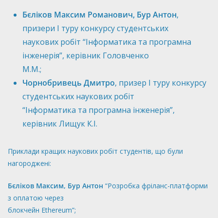
Бєліков Максим Романович, Бур Антон
,
призери І туру конкурсу студентських
наукових робіт “Інформатика та програмна
інженерія”, керівник Головченко
М.М.;
Чорнобривець Дмитро
, призер І туру конкурсу
студентських наукових робіт
“Інформатика та програмна інженерія”,
керівник Лищук К.І.
Приклади кращих наукових робіт студентів, що були
нагороджені:
Бєліков Максим, Бур Антон
“Розробка фріланс-платформи
з оплатою через
блокчейн Ethereum”;