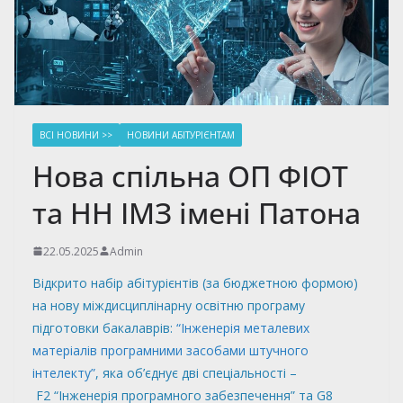
ВСІ НОВИНИ >>
НОВИНИ АБІТУРІЄНТАМ
Нова спільна ОП ФІОТ
та НН ІМЗ імені Патона
22.05.2025
Admin
Відкрито набір абітурієнтів (за бюджетною формою)
на нову міждисциплінарну освітню програму
підготовки бакалаврів:
“Інженерія металевих
матеріалів програмними засобами штучного
інтелекту”
, яка об’єднує дві спеціальності –
F2 “Інженерія програмного забезпечення” та G8