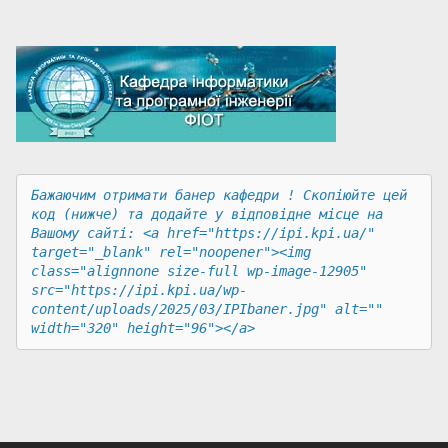
Бажаючим отримати банер кафедри ! Скопіюйте цей 
код (нижче) та додайте у відповідне місце на 
Вашому сайті: <a href="https://ipi.kpi.ua/" 
target="_blank" rel="noopener"><img 
class="alignnone size-full wp-image-12905" 
src="https://ipi.kpi.ua/wp-
content/uploads/2025/03/IPIbaner.jpg" alt="" 
width="320" height="96"></a>