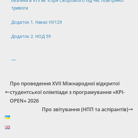
безпеки в КПІ ім. Ігоря Сікорського під час повітряної
тривоги
Додаток 1.
Наказ НУ129
Додаток 2.
НОД 59
—
Про проведення ХVІІ Міжнародної відкритої
студентської олімпіади з програмування «KPI-
OPEN» 2026
Про звітування (НПП та аспірантів)