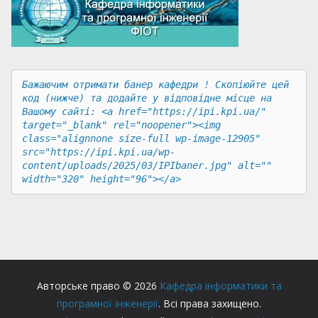
Бажаючим отримати банер кафедри ! Скопіюйте цей 
код (нижче) та додайте у відповідне місце на 
Вашому сайті: <a href="https://ipi.kpi.ua/" 
target="_blank" rel="noopener"><img 
class="alignnone size-full wp-image-12905" 
src="https://ipi.kpi.ua/wp-
content/uploads/2025/03/IPIbaner.jpg" alt="" 
width="320" height="96"></a>
Авторське право © 2026
Кафедра інформатики та
програмної інженерії
. Всі права захищено.