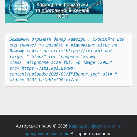
Бажаючим отримати банер кафедри ! Скопіюйте цей 
код (нижче) та додайте у відповідне місце на 
Вашому сайті: <a href="https://ipi.kpi.ua/" 
target="_blank" rel="noopener"><img 
class="alignnone size-full wp-image-12905" 
src="https://ipi.kpi.ua/wp-
content/uploads/2025/03/IPIbaner.jpg" alt="" 
width="320" height="96"></a>
Авторське право © 2026
Кафедра інформатики та
програмної інженерії
. Всі права захищено.