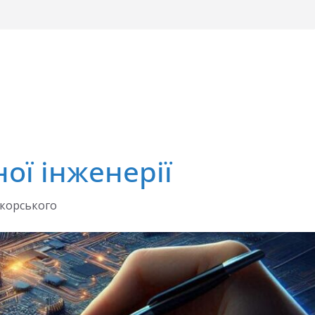
ої інженерії
ікорського