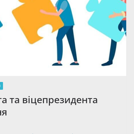
М
та та віцепрезидента
ня