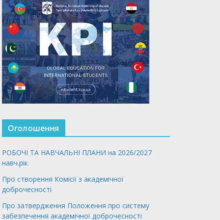
Оголошення
РОБОЧІ ТА НАВЧАЛЬНІ ПЛАНИ на 2026/2027
навч.рік
Про створення Комісії з академічної
доброчесності
Про затвердження Положення про систему
забезпечення академічної доброчесності