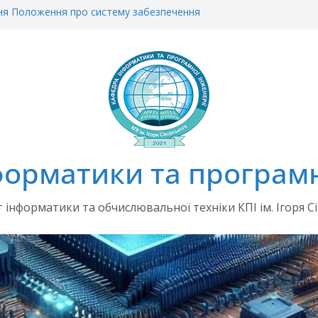
ня Положення про систему забезпечення
рочесності
еціально організовану сесію ЄВІ в 2026 р.
а 2026/2027 навчальний рік
ЛЬНІ ПЛАНИ на 2026/2027 навч.рік
місії з академічної доброчесності
орматики та програмн
 інформатики та обчислювальної техніки КПІ ім. Ігоря С