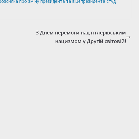
озсилка про зміну президента та віцепрезидента студ.
З Днем перемоги над гітлерівським
нацизмом у Другій світовій!