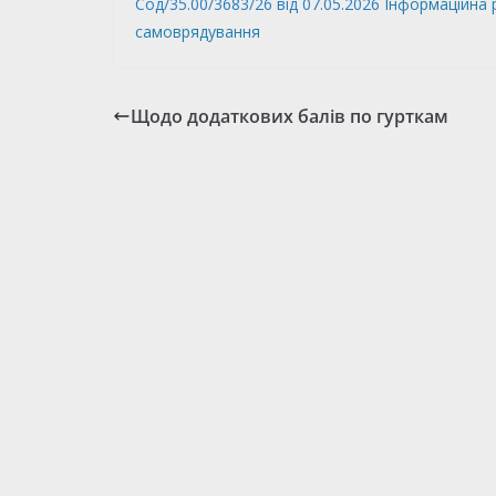
Сод/35.00/3683/26 від 07.05.2026
Інформаційна р
самоврядування
Щодо додаткових балів по гурткам