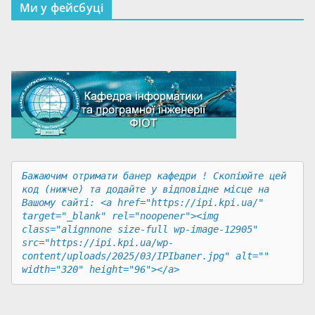
Ми у фейсбуці
Бажаючим отримати банер кафедри ! Скопіюйте цей 
код (нижче) та додайте у відповідне місце на 
Вашому сайті: <a href="https://ipi.kpi.ua/" 
target="_blank" rel="noopener"><img 
class="alignnone size-full wp-image-12905" 
src="https://ipi.kpi.ua/wp-
content/uploads/2025/03/IPIbaner.jpg" alt="" 
width="320" height="96"></a>