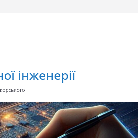
ої інженерії
ікорського