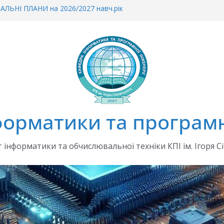
ЛЬНІ ПЛАНИ на 2026/2027 навч.рік
ін до наказу «Про планування та
тнього процесу 2026/2027»
о зарахування на ФІОТ
еціально організовану сесію ЄВІ в 2026 р.
а 2026/2027 навчальний рік
орматики та програмн
 інформатики та обчислювальної техніки КПІ ім. Ігоря С