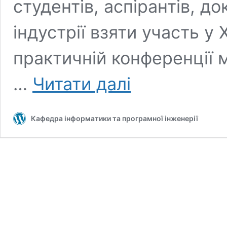
студентів, аспірантів, до
індустрії взяти участь у
практичній конференції 
X
…
Читати далі
Міжнародна
науково-
практична
Кафедра інформатики та програмної інженерії
конференція
молодих
вчених
та
студентів
«Інженерія
програмного
забезпечення
і
передові
інформаційні