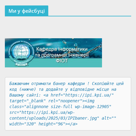
Ми у фейсбуці
Бажаючим отримати банер кафедри ! Скопіюйте цей 
код (нижче) та додайте у відповідне місце на 
Вашому сайті: <a href="https://ipi.kpi.ua/" 
target="_blank" rel="noopener"><img 
class="alignnone size-full wp-image-12905" 
src="https://ipi.kpi.ua/wp-
content/uploads/2025/03/IPIbaner.jpg" alt="" 
width="320" height="96"></a>