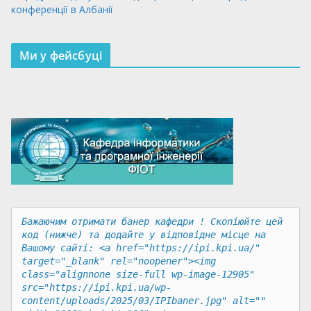
конференції в Албанії
Ми у фейсбуці
Бажаючим отримати банер кафедри ! Скопіюйте цей 
код (нижче) та додайте у відповідне місце на 
Вашому сайті: <a href="https://ipi.kpi.ua/" 
target="_blank" rel="noopener"><img 
class="alignnone size-full wp-image-12905" 
src="https://ipi.kpi.ua/wp-
content/uploads/2025/03/IPIbaner.jpg" alt="" 