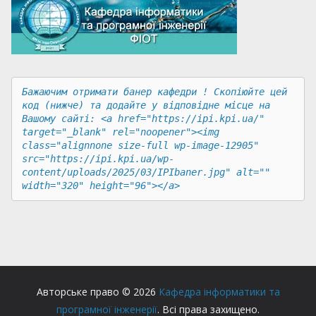
Бажаючим отримати банер кафедри ! Скопіюйте цей 
код (нижче) та додайте у відповідне місце на 
Вашому сайті: <a href="https://ipi.kpi.ua/" 
target="_blank" rel="noopener"><img 
class="alignnone size-full wp-image-12905" 
src="https://ipi.kpi.ua/wp-
content/uploads/2025/03/IPIbaner.jpg" alt="" 
width="320" height="96"></a>
Авторське право © 2026
Кафедра інформатики та
програмної інженерії
. Всі права захищено.