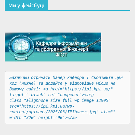
Ми у фейсбуці
Бажаючим отримати банер кафедри ! Скопіюйте цей 
код (нижче) та додайте у відповідне місце на 
Вашому сайті: <a href="https://ipi.kpi.ua/" 
target="_blank" rel="noopener"><img 
class="alignnone size-full wp-image-12905" 
src="https://ipi.kpi.ua/wp-
content/uploads/2025/03/IPIbaner.jpg" alt="" 
width="320" height="96"></a>