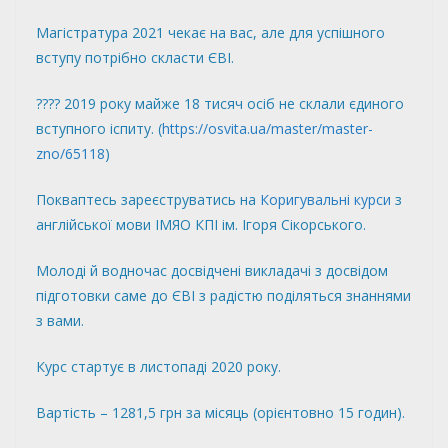
Магістратура 2021 чекає на вас, але для успішного
вступу потрібно скласти ЄВІ.
????
2019 року майже 18 тисяч осіб не склали єдиного
вступного іспиту. (
https://osvita.ua/master/
master-
zno/65118
)
Покваптесь зареєструватись на
Коригувальні курси
з
англійської мови ІМЯО КПІ ім. Ігоря Сікорського.
Молоді й водночас досвідчені викладачі з досвідом
підготовки саме до ЄВІ з радістю поділяться знаннями
з вами.
Курс стартує в листопаді 2020 року.
Вартість – 1281,5 грн за місяць (орієнтовно 15 годин).