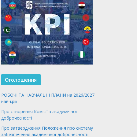
Оголошення
РОБОЧІ ТА НАВЧАЛЬНІ ПЛАНИ на 2026/2027
навч.рік
Про створення Комісії з академічної
доброчесності
Про затвердження Положення про систему
забезпечення академічної доброчесності