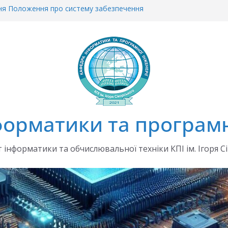
ня Положення про систему забезпечення
рочесності
еціально організовану сесію ЄВІ в 2026 р.
а 2026/2027 навчальний рік
ЛЬНІ ПЛАНИ на 2026/2027 навч.рік
місії з академічної доброчесності
орматики та програмн
 інформатики та обчислювальної техніки КПІ ім. Ігоря С