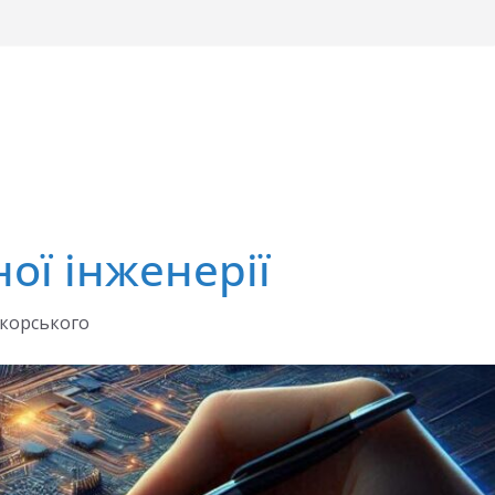
ої інженерії
ікорського