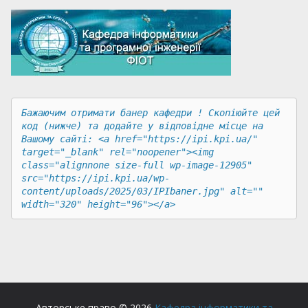
Бажаючим отримати банер кафедри ! Скопіюйте цей 
код (нижче) та додайте у відповідне місце на 
Вашому сайті: <a href="https://ipi.kpi.ua/" 
target="_blank" rel="noopener"><img 
class="alignnone size-full wp-image-12905" 
src="https://ipi.kpi.ua/wp-
content/uploads/2025/03/IPIbaner.jpg" alt="" 
width="320" height="96"></a>
Авторське право © 2026
Кафедра інформатики та