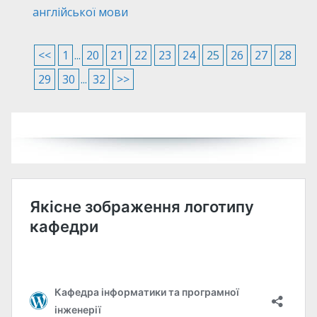
англійської мови
<<
1
...
20
21
22
23
24
25
26
27
28
29
30
...
32
>>