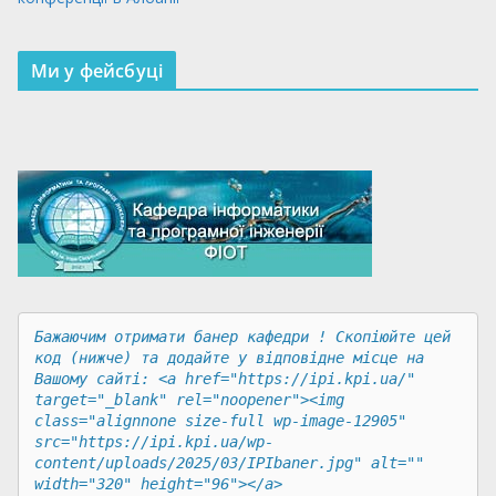
Ми у фейсбуці
Бажаючим отримати банер кафедри ! Скопіюйте цей 
код (нижче) та додайте у відповідне місце на 
Вашому сайті: <a href="https://ipi.kpi.ua/" 
target="_blank" rel="noopener"><img 
class="alignnone size-full wp-image-12905" 
src="https://ipi.kpi.ua/wp-
content/uploads/2025/03/IPIbaner.jpg" alt="" 
width="320" height="96"></a>