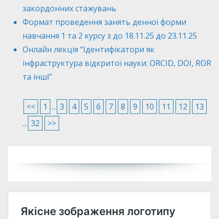
закордонних стажувань
Формат проведення занять денної форми
навчання 1 та 2 курсу з до 18.11.25 до 23.11.25
Онлайн лекція “Ідентифікатори як
інфраструктура відкритої науки: ORCID, DOI, ROR
та інші”
<<
1
...
3
4
5
6
7
8
9
10
11
12
13
...
32
>>