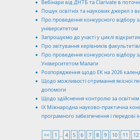
Вебінари від ДНТБ та Clarivate в поточн
Пошук освітніх та наукових джерел з в
Про проведення конкурсного відбору 
університетом
Запрошуємо до участі у циклі відкритих
Про звітування керівників факультетів
Про проведення конкурсного відбору 
Університетом Малаги
Розпорядження щодо ЕК на 2026 календа
Щодо можливості отримання якісної пе
допомоги
Щодо здійснення контролю за освітні
IX Міжнародна науково-практична конф
програмного забезпечення і передові і
<<
1
...
4
5
6
7
8
9
10
11
12