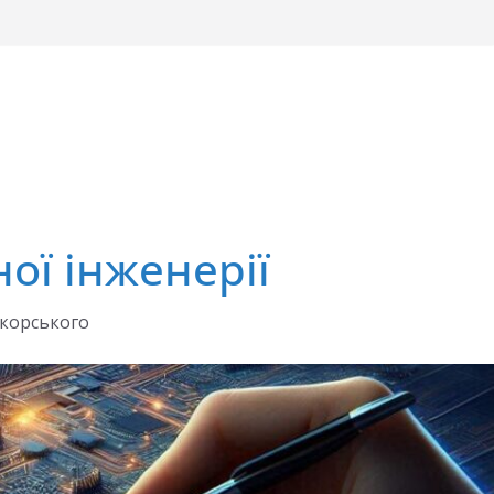
ої інженерії
ікорського