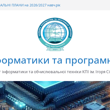
ЛЬНІ ПЛАНИ на 2026/2027 навч.рік
ін до наказу «Про планування та
тнього процесу 2026/2027»
о зарахування на ФІОТ
еціально організовану сесію ЄВІ в 2026 р.
а 2026/2027 навчальний рік
орматики та програмн
 інформатики та обчислювальної техніки КПІ ім. Ігоря С