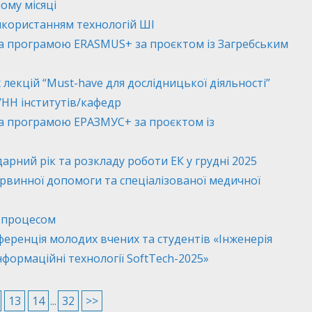
ому місяці
икористанням технологій ШІ
за програмою ERASMUS+ за проєктом із Загребським
 лекцій “Must-have для дослідницької діяльності”
/НН інститутів/кафедр
за програмою ЕРАЗМУС+ за проєктом із
рний рік та розкладу роботи ЕК у грудні 2025
рвинної допомоги та спеціалізованої медичної
м процесом
еренція молодих вчених та студентів «Інженерія
нформаційні технології SoftTech-2025»
13
14
...
32
>>