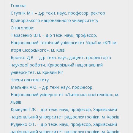
Голова:
Ступнік М.І. – д-р техн. наук, професор, ректор
Криворізького національного університету
Співголови:
Тарасенко В.П. – д-р техн. наук, професор,
Національний технічний університет України «КПІ ім.
Ігоря Сікорського», м. Київ
Бровко Д.В. – д-р техн. наук, доцент, проректор з
наукової роботи, Криворізький національний
університет, м. Кривий Ріг
Члени оргкомітету:
Мельник А.О. – д-р техн. наук, професор,
Національний університет «Львівська політехніка», м.
Львів
Кривуля Г.Ф. – д-р техн. наук, професор, Харківський
національний університет радіоелектроніки, м. Харків
Руденко О.Г. – д-р техн. наук, професор, Харківський
національний університет радіоелектроніки, м. Харків