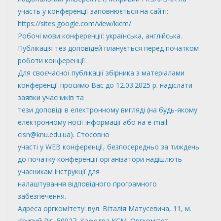
участь у конференції заповнюється на сайті:
https://sites.google.com/view/kicm/
Робочі мови конференції: українська, англійська.
Публікація тез доповідей планується перед початком
роботи конференції.
Для своєчасної публікації збірника з матеріалами
конференції просимо Вас до 12.03.2025 р. надіслати
заявки учасників та
тези доповіді в електронному вигляді (на будь-якому
електронному носії інформації або на e-mail:
cisn@knu.edu.ua). Стосовно
участі у WEB конференції, безпосередньо за тиждень
до початку конференції організатори надішлють
учасникам інструкції для
налаштування відповідного програмного
забезпечення.
Адреса оргкомітету: вул. Віталія Матусевича, 11, м.
Кривий Ріг, 50027. Кафедра КСМ. Оргкомітет