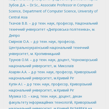
Зубов Д.А. – Dr.Sc., Associate Professor in Computer
Science, Department of Computer Science, University of
Central Asia
Ткачов В.В. – д-р техн. наук, професор, Національний
технічний університет «Дніпровська політехніка», м.
Дніпро
Смірнов О.А. – д-р техн. наук, професор,
Центральноукраїнський національний технічний
університет, м. Кропивницький
Трунов О.М. – д-р техн. наук, доцент, Чорноморський
національний університет, м. Миколаїв
Азарян А.А. – д-р техн. наук, професор, Криворізький
національний університет, м.Кривий Ріг
Купін А.І. – д-р техн. наук, професор, Криворізький
національний університет, м.Кривий Ріг
Музика І.О. – канд. техн. наук, доцент, декан
факультету інформаційних технологій, Криворізький
національний університет, м.Кривий РігЗАЯВКА на