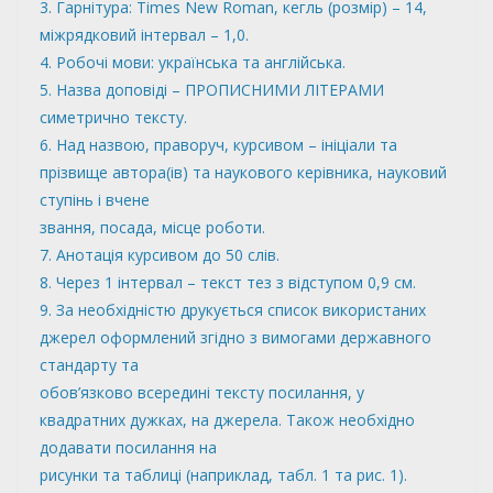
3. Гарнітура: Times New Roman, кегль (розмір) – 14,
міжрядковий інтервал – 1,0.
4. Робочі мови: українська та англійська.
5. Назва доповіді – ПРОПИСНИМИ ЛІТЕРАМИ
симетрично тексту.
6. Над назвою, праворуч, курсивом – ініціали та
прізвище автора(ів) та наукового керівника, науковий
ступінь і вчене
звання, посада, місце роботи.
7. Анотація курсивом до 50 слів.
8. Через 1 інтервал – текст тез з відступом 0,9 см.
9. За необхідністю друкується список використаних
джерел оформлений згідно з вимогами державного
стандарту та
обов’язково всередині тексту посилання, у
квадратних дужках, на джерела. Також необхідно
додавати посилання на
рисунки та таблиці (наприклад, табл. 1 та рис. 1).