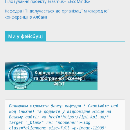
Пілотування проекту Erasmus+ «EcoMinds»
Кафедра ІПІ долучається до організації міжнародної
конференції в Албанії
Ми у фейсбуці
Бажаючим отримати банер кафедри ! Скопіюйте цей 
код (нижче) та додайте у відповідне місце на 
Вашому сайті: <a href="https://ipi.kpi.ua/" 
target="_blank" rel="noopener"><img 
class="alignnone size-full wp-image-12905" 