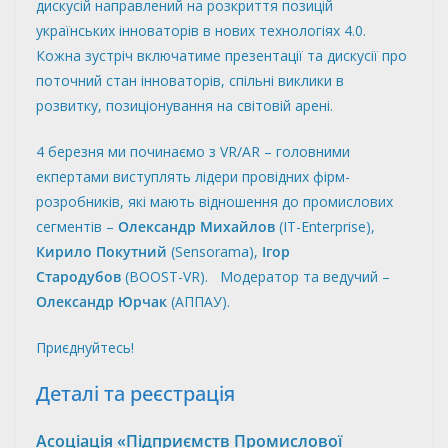
дискусій направлений на розкриття позицій
українських інноваторів в нових технологіях 4.0.
Кожна зустріч включатиме презентації та дискусії про
поточний стан інноваторів, спільні виклики в
розвитку, позиціонування на світовій арені.
4 березня ми починаємо з VR/AR – головними
екпертами виступлять лідери провідних фірм-
розробників, які мають відношення до промислових
сегментів –
Олександр Михайлов
(IT-Enterprise),
Кирило Покутний
(Sensorama),
Ігор
Стародубов
(BOOST-VR). Модератор та ведучий –
Олександр Юрчак
(АППАУ).
Приєднуйтесь!
Деталі та реєстрація
Асоціація «Підприємств Промислової