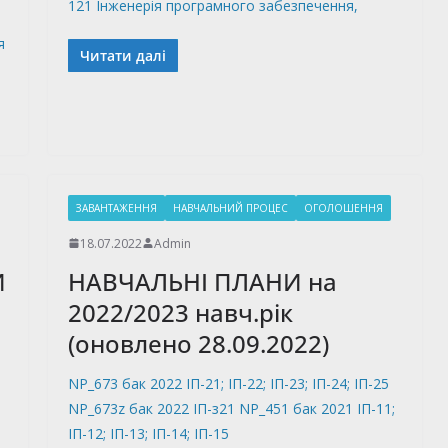
121 Інженерія програмного забезпечення,
я
Читати далі
ЗАВАНТАЖЕННЯ
НАВЧАЛЬНИЙ ПРОЦЕС
ОГОЛОШЕННЯ
18.07.2022
Admin
И
НАВЧАЛЬНІ ПЛАНИ на
2022/2023 навч.рік
(оновлено 28.09.2022)
NP_673 бак 2022 ІП-21; ІП-22; ІП-23; ІП-24; ІП-25
NP_673z бак 2022 ІП-з21 NP_451 бак 2021 ІП-11;
ІП-12; ІП-13; ІП-14; ІП-15