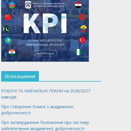
Оголошення
РОБОЧІ ТА НАВЧАЛЬНІ ПЛАНИ на 2026/2027
навч.рік
Про створення Комісії з академічної
доброчесності
Про затвердження Положення про систему
забезпечення академічної доброчесності