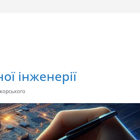
ої інженерії
ікорського