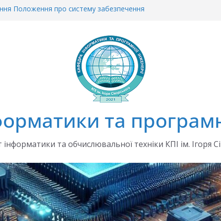
ння Положення про систему забезпечення
брочесності
пеціально організовану сесію ЄВІ в 2026 р.
на 2026/2027 навчальний рік
ЧАЛЬНІ ПЛАНИ на 2026/2027 навч.рік
Комісії з академічної доброчесності
орматики та програмн
 інформатики та обчислювальної техніки КПІ ім. Ігоря С