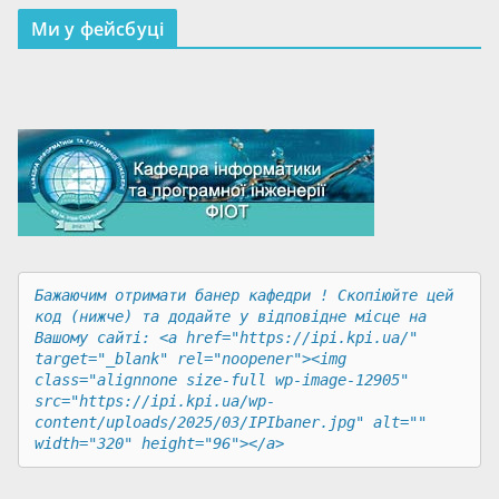
Ми у фейсбуці
Бажаючим отримати банер кафедри ! Скопіюйте цей 
код (нижче) та додайте у відповідне місце на 
Вашому сайті: <a href="https://ipi.kpi.ua/" 
target="_blank" rel="noopener"><img 
class="alignnone size-full wp-image-12905" 
src="https://ipi.kpi.ua/wp-
content/uploads/2025/03/IPIbaner.jpg" alt="" 
width="320" height="96"></a>