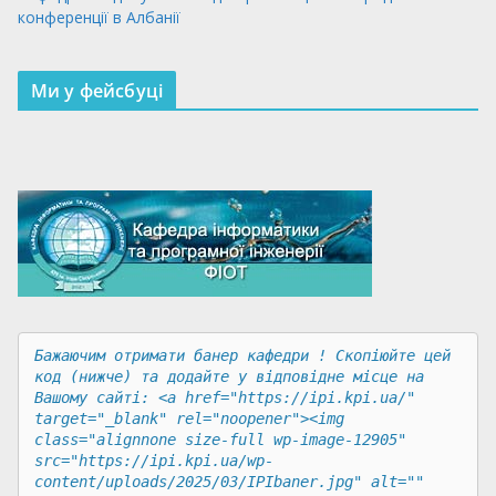
конференції в Албанії
Ми у фейсбуці
Бажаючим отримати банер кафедри ! Скопіюйте цей 
код (нижче) та додайте у відповідне місце на 
Вашому сайті: <a href="https://ipi.kpi.ua/" 
target="_blank" rel="noopener"><img 
class="alignnone size-full wp-image-12905" 
src="https://ipi.kpi.ua/wp-
content/uploads/2025/03/IPIbaner.jpg" alt="" 