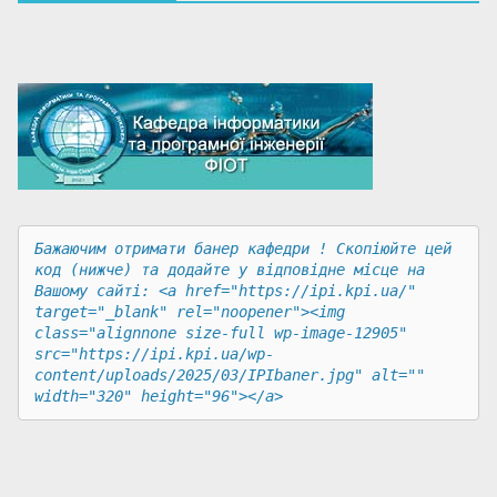
Бажаючим отримати банер кафедри ! Скопіюйте цей 
код (нижче) та додайте у відповідне місце на 
Вашому сайті: <a href="https://ipi.kpi.ua/" 
target="_blank" rel="noopener"><img 
class="alignnone size-full wp-image-12905" 
src="https://ipi.kpi.ua/wp-
content/uploads/2025/03/IPIbaner.jpg" alt="" 
width="320" height="96"></a>