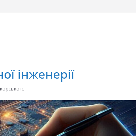
ої інженерії
ікорського