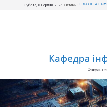
Перейти
Останні:
РОБОЧІ ТА НАВЧА
Субота, 8 Серпня, 2026
до
Про внесення зм
організацію осві
вмісту
Рекомендовані д
Реєстрація на сп
Про поселення н
Кафедра інф
Факультет