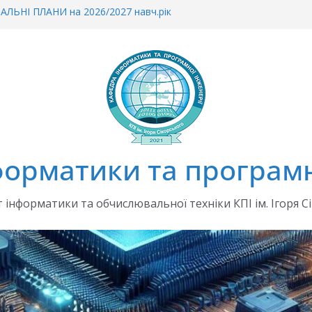
ЛЬНІ ПЛАНИ на 2026/2027 навч.рік
ін до наказу «Про планування та
тнього процесу 2026/2027»
о зарахування на ФІОТ
еціально організовану сесію ЄВІ в 2026 р.
а 2026/2027 навчальний рік
орматики та програмн
 інформатики та обчислювальної техніки КПІ ім. Ігоря С