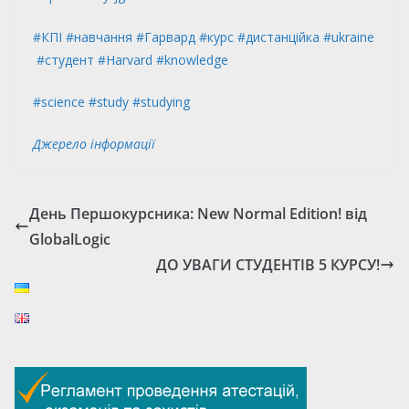
#КПІ
#навчання
#Гарвард
#курс
#дистанційка
#ukraine
#студент
#Harvard
#knowledge
#science
#study
#studying
Джерело інформації
День Першокурсника: New Normal Edition! від
GlobalLogic
ДО УВАГИ СТУДЕНТІВ 5 КУРСУ!