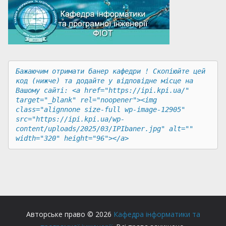
Бажаючим отримати банер кафедри ! Скопіюйте цей 
код (нижче) та додайте у відповідне місце на 
Вашому сайті: <a href="https://ipi.kpi.ua/" 
target="_blank" rel="noopener"><img 
class="alignnone size-full wp-image-12905" 
src="https://ipi.kpi.ua/wp-
content/uploads/2025/03/IPIbaner.jpg" alt="" 
width="320" height="96"></a>
Авторське право © 2026
Кафедра інформатики та