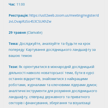
Час
: 11:00
Реєстрація:
https://us02web.zoom.us/meeting/register/d
zvLOvapRzSo4S3CSUKhZw
29 травня
(
Clarivate
)
Тема:
Досліджуйте, аналізуйте та будьте на крок
попереду: Картування дослідницького ландшафту за
вашою темою
Тези:
Як орієнтуватися в міжнародній дослідницькій
діяльності навколо новаторської теми, бути в курсі
останніх відкриттів, знайомитися з найкращими
роботами, журналами та ключовими лідерами думок;
аналітичні інструменти для розуміння дослідницького
ландшафту, співпраці державного та приватного
секторів і фінансування, зберігання та візуалізації