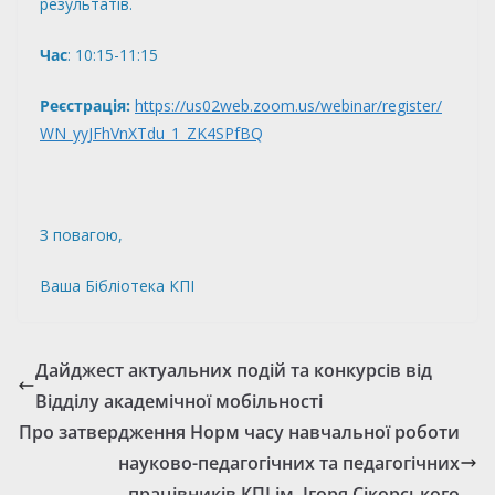
результатів.
Час
: 10:15-11:15
Реєстрація:
https://us02web.zoom.us/webinar/register/
WN_yyJFhVnXTdu_1_ZK4SPfBQ
З повагою,
Ваша Бібліотека КПІ
Дайджест актуальних подій та конкурсів від
Відділу академічної мобільності
Про затвердження Норм часу навчальної роботи
науково-педагогічних та педагогічних
працівників КПІ ім. Ігоря Сікорського