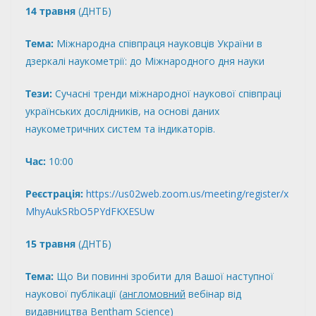
14 травня
(ДНТБ)
Тема:
Міжнародна співпраця науковців України в
дзеркалі наукометрії: до Міжнародного дня науки
Тези:
Сучасні тренди міжнародної наукової співпраці
українських дослідників, на основі даних
наукометричних систем та індикаторів.
Час:
10:00
Реєстрація:
https://us02web.zoom.us/meeting/register/x
MhyAukSRbO5PYdFKXESUw
15 травня
(ДНТБ)
Тема:
Що Ви повинні зробити для Вашої наступної
наукової публікації (
англомовний
вебінар від
видавництва Bentham Science)