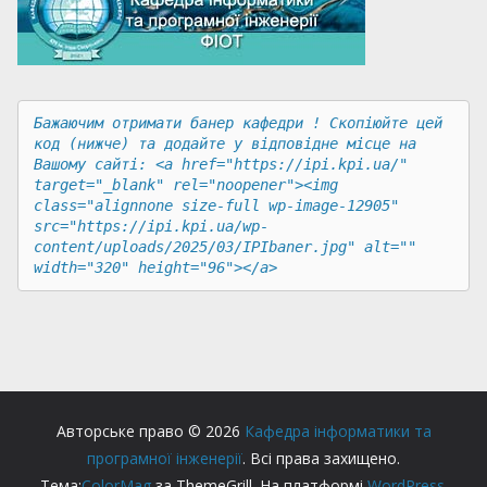
Бажаючим отримати банер кафедри ! Скопіюйте цей 
код (нижче) та додайте у відповідне місце на 
Вашому сайті: <a href="https://ipi.kpi.ua/" 
target="_blank" rel="noopener"><img 
class="alignnone size-full wp-image-12905" 
src="https://ipi.kpi.ua/wp-
content/uploads/2025/03/IPIbaner.jpg" alt="" 
width="320" height="96"></a>
Авторське право © 2026
Кафедра інформатики та
програмної інженерії
. Всі права захищено.
Тема:
ColorMag
за ThemeGrill. На платформі
WordPress
.